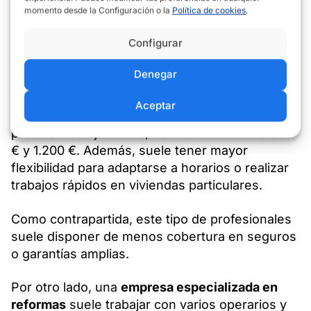
momento desde la Configuración o la
Política de cookies
.
Comparativa entre
Configurar
profesional independiente
Denegar
y empresa especializada
Aceptar
Un
profesional independiente
suele ofrecer
precios más ajustados, normalmente entre 500
€ y 1.200 €. Además, suele tener mayor
flexibilidad para adaptarse a horarios o realizar
trabajos rápidos en viviendas particulares.
Como contrapartida, este tipo de profesionales
suele disponer de menos cobertura en seguros
o garantías amplias.
Por otro lado, una
empresa especializada en
reformas
suele trabajar con varios operarios y