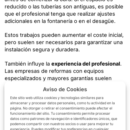
reducido o las tuberías son antiguas, es posible
que el profesional tenga que realizar ajustes
adicionales en la fontanería o en el desagüe.
Estos trabajos pueden aumentar el coste inicial,
pero suelen ser necesarios para garantizar una
instalación segura y duradera.
También influye la
experiencia del profesional
.
Las empresas de reformas con equipos
especializados y mayores garantías suelen
tener precios algo superiores a los de un
Aviso de Cookies
autónomo.
Este sitio web utiliza cookies y tecnologías similares para
almacenar y procesar datos personales, como tu actividad en la
Sin embargo, suelen ofrecer mayor seguridad
página. No otorgar o retirar el consentimiento puede afectar el
en la ejecución, mejor planificación de la obra y
funcionamiento del sitio. Tu consentimiento permite procesar
datos como patrones de navegación e identificadores únicos, que
soporte en caso de cualquier incidencia
podemos compartir con nuestros socios o usar para mejorar tu
después de la instalación.
experiencia. Puedes modificar tus preferencias en cualquier