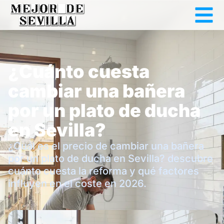
¿Cuánto cuesta
cambiar una bañera
por un plato de ducha
en Sevilla?
¿Cuál es el precio de cambiar una bañera
por un plato de ducha en Sevilla? descubre
cuánto cuesta la reforma y qué factores
influyen en el coste en 2026.