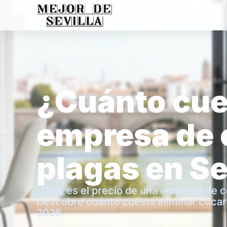
¿Cuánto cue
empresa de 
plagas en Se
¿Cuál es el precio de una empresa de co
Descubre cuánto cuesta eliminar cucara
2026.