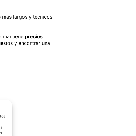
s más largos y técnicos
ue mantiene
precios
uestos y encontrar una
atos
os
on