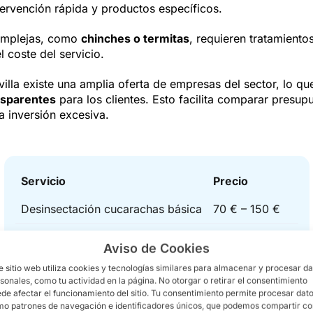
ervención rápida y productos específicos.
omplejas, como
chinches o termitas
, requieren tratamiento
l coste del servicio.
evilla existe una amplia oferta de empresas del sector, lo q
nsparentes
para los clientes. Esto facilita comparar presup
na inversión excesiva.
Servicio
Precio
Desinsectación cucarachas básica
70 € – 150 €
Desratización ratas o ratones
80 € – 200 €
Aviso de Cookies
Eliminación hormigas
70 € – 120 €
e sitio web utiliza cookies y tecnologías similares para almacenar y procesar d
sonales, como tu actividad en la página. No otorgar o retirar el consentimiento
de afectar el funcionamiento del sitio. Tu consentimiento permite procesar dat
Tratamiento chinches de cama
150 € – 350 €
o patrones de navegación e identificadores únicos, que podemos compartir c