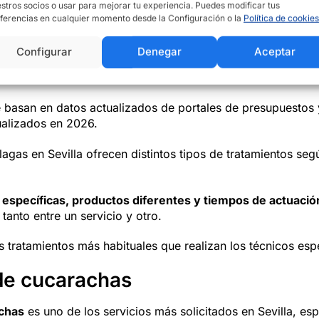
stros socios o usar para mejorar tu experiencia. Puedes modificar tus
Fumigación general vivienda
100 € – 250 €
ferencias en cualquier momento desde la Configuración o la
Política de cookies
Control termitas o carcoma
200 € – 500 €
Configurar
Denegar
Aceptar
se basan en datos actualizados de portales de presupuestos
ualizados en 2026.
agas en Sevilla ofrecen distintos tipos de tratamientos seg
 específicas, productos diferentes y tiempos de actuación
tanto entre un servicio y otro.
 tratamientos más habituales que realizan los técnicos esp
de cucarachas
achas
es uno de los servicios más solicitados en Sevilla, es