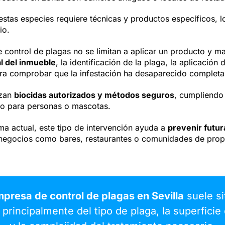
stas especies requiere técnicas y productos específicos, l
io.
e control de plagas no se limitan a aplicar un producto y 
al del inmueble
, la identificación de la plaga, la aplicació
ara comprobar que la infestación ha desaparecido complet
izan
biocidas autorizados y métodos seguros
, cumpliendo 
go para personas o mascotas.
a actual, este tipo de intervención ayuda a
prevenir futur
negocios como bares, restaurantes o comunidades de propi
presa de control de plagas en Sevilla
suele si
principalmente del tipo de plaga, la superficie