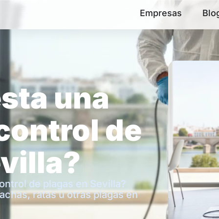
Empresas
Blo
sta una
control de
villa?
ntrol de plagas en Sevilla?
chas, ratas u otras plagas en