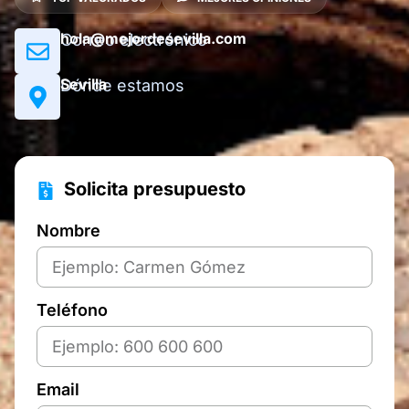
hola@mejordesevilla.com
Correo electrónico
Sevilla
Dónde estamos
Solicita presupuesto
Nombre
Teléfono
Email