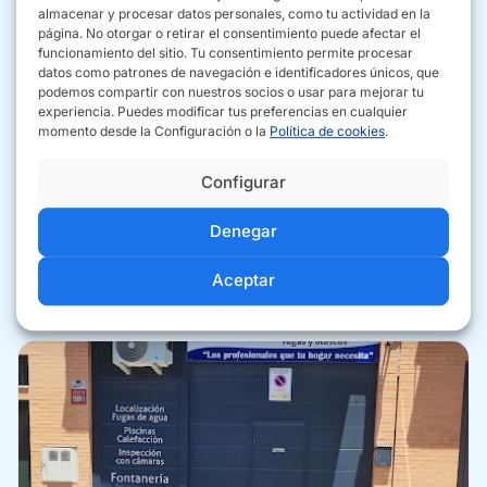
almacenar y procesar datos personales, como tu actividad en la
limpiezas exhaustivas después de los trabajos. Esta
página. No otorgar o retirar el consentimiento puede afectar el
empresa se distingue por su rapidez y efectividad, siendo
funcionamiento del sitio. Tu consentimiento permite procesar
una opción ideal para situaciones urgentes en Sevilla.
datos como patrones de navegación e identificadores únicos, que
podemos compartir con nuestros socios o usar para mejorar tu
experiencia. Puedes modificar tus preferencias en cualquier
Sevilla
momento desde la Configuración o la
Política de cookies
.
955 26 53 89
Configurar
www.desatascosresulima.es
Denegar
Aceptar
CÓMO IR
SITIO WEB
LLAMAR