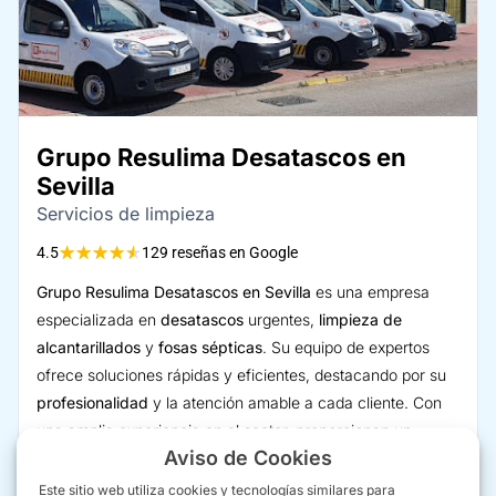
Grupo Resulima Desatascos en
Sevilla
Servicios de limpieza
★
★
★
★
★
4.5
129 reseñas en Google
Grupo Resulima Desatascos en Sevilla
es una empresa
especializada en
desatascos
urgentes,
limpieza de
alcantarillados
y
fosas sépticas
. Su equipo de expertos
ofrece soluciones rápidas y eficientes, destacando por su
profesionalidad
y la atención amable a cada cliente. Con
una amplia experiencia en el sector, proporcionan un
Aviso de Cookies
servicio de calidad que resuelve problemas de
tuberías
y
saneamiento
sin causar molestias adicionales, como
Este sitio web utiliza cookies y tecnologías similares para