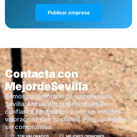
Publicar empresa
Contacta con
MejordeSevilla
Somos un directorio de empresas de
Sevilla. Encuentra profesionales de
confianza verificados y con las mejores
valoraciones en tu ciudad. Presupuestos
sin compromiso.
TOP VALORADOS
MEJORES OPINIONES