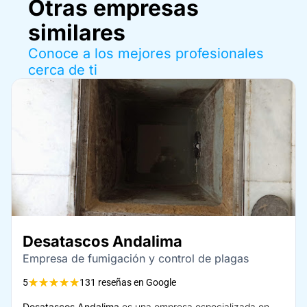
Otras empresas
similares
Conoce a los mejores profesionales
cerca de ti
Desatascos Andalima
Empresa de fumigación y control de plagas
★
★
★
★
★
5
131 reseñas en Google
Desatascos Andalima
es una empresa especializada en