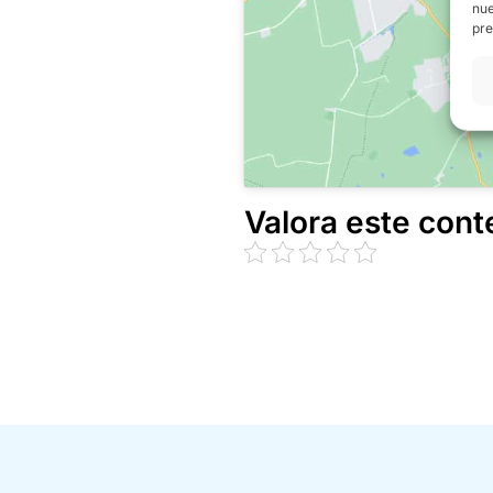
nue
pre
Valora este cont