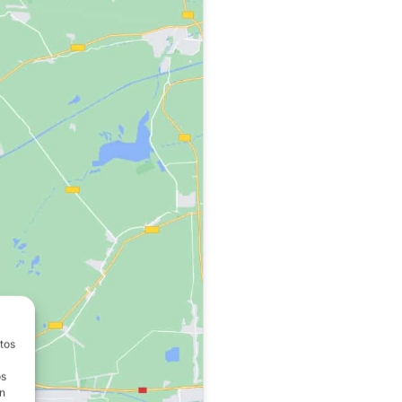
atos
os
on