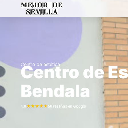
Centro de estética
Centro de Es
Bendala
★
★
★
★
★
4.9
69 reseñas en Google