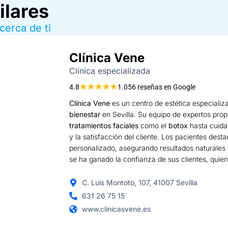
ilares
cerca de ti
Clínica Vene
Clínica especializada
★
★
★
★
★
4.8
1.056 reseñas en Google
Clínica Vene
es un centro de estética especiali
bienestar
en Sevilla. Su equipo de expertos pro
tratamientos faciales
como el
botox
hasta cuid
y la satisfacción del cliente. Los pacientes desta
personalizado, asegurando resultados naturales y
se ha ganado la confianza de sus clientes, quien
C. Luis Montoto, 107, 41007 Sevilla
631 26 75 15
www.clinicasvene.es