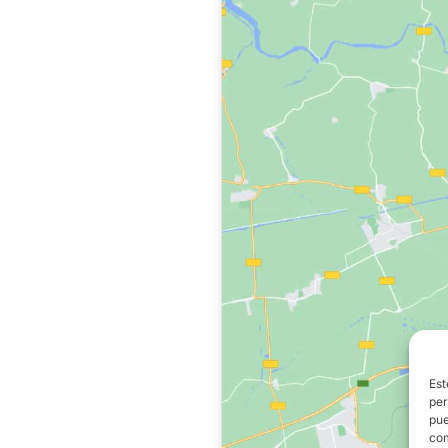
Est
per
pue
com