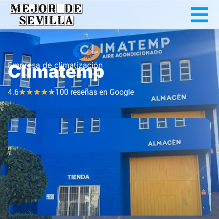
Empresa de climatización
Climatemp
4.6
★
★
★
★
★
100 reseñas en Google