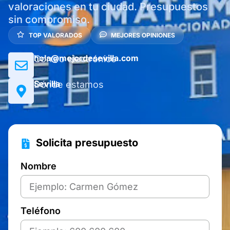
valoraciones en tu ciudad. Presupuestos
sin compromiso.
TOP VALORADOS
MEJORES OPINIONES
hola@mejordesevilla.com
Correo electrónico
Sevilla
Dónde estamos
Solicita presupuesto
Nombre
Teléfono