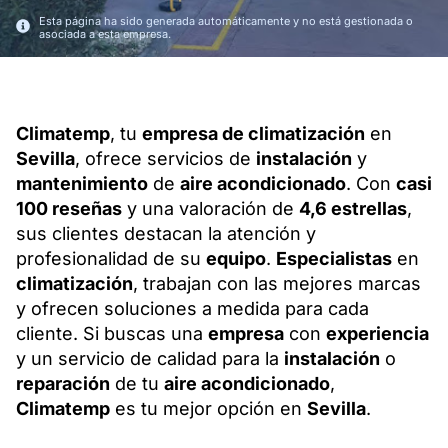
Esta página ha sido generada automáticamente y no está gestionada o
asociada a esta empresa.
Climatemp
, tu
empresa de climatización
en
Sevilla
, ofrece servicios de
instalación
y
mantenimiento
de
aire acondicionado
. Con
casi
100 reseñas
y una valoración de
4,6 estrellas
,
sus clientes destacan la atención y
profesionalidad de su
equipo
.
Especialistas
en
climatización
, trabajan con las mejores marcas
y ofrecen soluciones a medida para cada
cliente. Si buscas una
empresa
con
experiencia
y un servicio de calidad para la
instalación
o
reparación
de tu
aire acondicionado
,
Climatemp
es tu mejor opción en
Sevilla
.