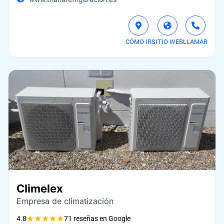
CÓMO IR
SITIO WEB
LLAMAR
Climelex
Empresa de climatización
★
★
★
★
★
4.8
71 reseñas en Google