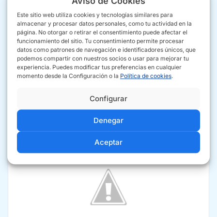
Aviso de Cookies
garantizar la satisfacción total de sus clientes.
Este sitio web utiliza cookies y tecnologías similares para
almacenar y procesar datos personales, como tu actividad en la
C. la Red Nte. Treinta y Seis, 4, 41500 Alcalá de
página. No otorgar o retirar el consentimiento puede afectar el
funcionamiento del sitio. Tu consentimiento permite procesar
Guadaíra, Sevilla
datos como patrones de navegación e identificadores únicos, que
954 88 51 28
podemos compartir con nuestros socios o usar para mejorar tu
experiencia. Puedes modificar tus preferencias en cualquier
dalclima.com
momento desde la Configuración o la
Política de cookies
.
Configurar
CÓMO IR
SITIO WEB
LLAMAR
Denegar
Aceptar