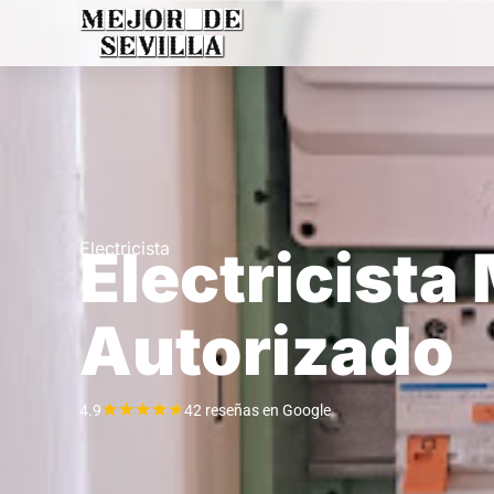
Electricista
Electricista
Autorizado
★
★
★
★
★
4.9
42 reseñas en Google