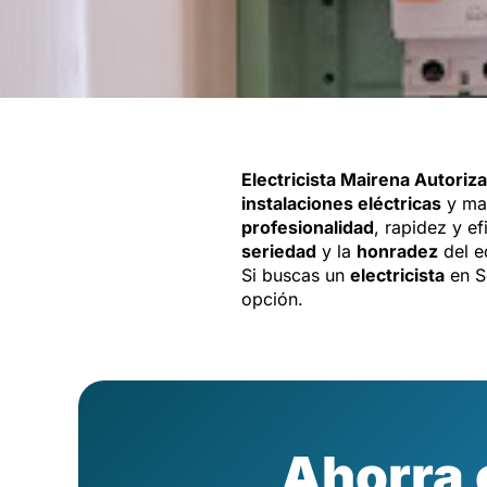
Electricista Mairena Autoriz
instalaciones eléctricas
y man
profesionalidad
, rapidez y ef
seriedad
y la
honradez
del e
Si buscas un
electricista
en S
opción.
Ahorra