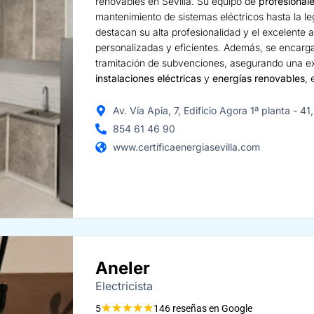
renovables en Sevilla. Su equipo de
profesional
mantenimiento de sistemas eléctricos hasta la leg
destacan su alta profesionalidad y el excelente
personalizadas y eficientes. Además, se encarga
tramitación de subvenciones, asegurando una ex
instalaciones eléctricas
y
energías renovables
,
Av. Vía Apia, 7, Edificio Agora 1ª planta - 41
854 61 46 90
www.certificaenergiasevilla.com
Aneler
Electricista
★
★
★
★
★
5
146 reseñas en Google