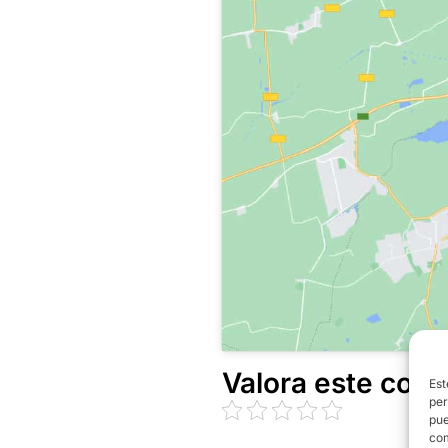
Valora este cont
Est
per
pue
com