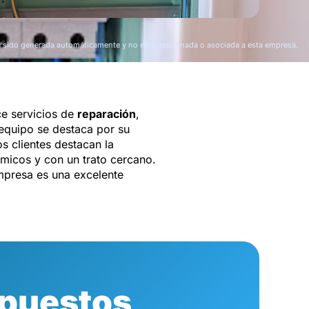
a sido generada automáticamente y no está gestionada o asociada a esta empresa.
e servicios de
reparación
,
 equipo se destaca por su
os clientes destacan la
micos y con un trato cercano.
mpresa es una excelente
puestos