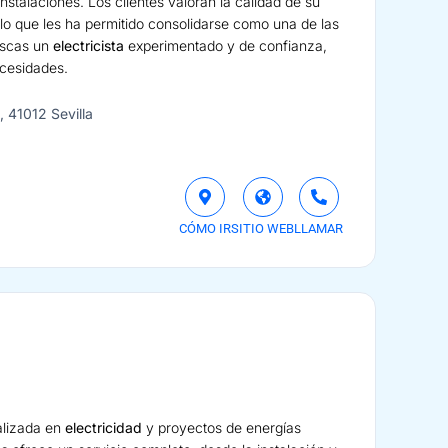
nstalaciones. Los clientes valoran la calidad de su
 lo que les ha permitido consolidarse como una de las
uscas un
electricista
experimentado y de confianza,
ecesidades.
, 41012 Sevilla
CÓMO IR
SITIO WEB
LLAMAR
alizada en
electricidad
y proyectos de energías