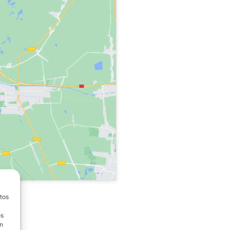
atos
os
on