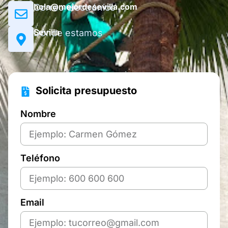
hola@mejordesevilla.com
Correo electrónico
Sevilla
Dónde estamos
Solicita presupuesto
Nombre
Teléfono
Email