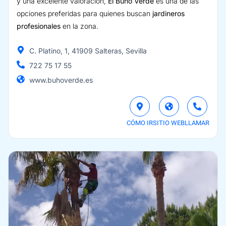
y una excelente valoración,
El Búho Verde
es una de las
opciones preferidas para quienes buscan
jardineros
profesionales
en la zona.
C. Platino, 1, 41909 Salteras, Sevilla
722 75 17 55
www.buhoverde.es
CÓMO IR
SITIO WEB
LLAMAR