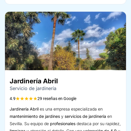
Jardinería Abril
Servicio de jardinería
★
★
★
★
★
4.9
29 reseñas en Google
Jardinería Abril
es una empresa especializada en
mantenimiento de jardines
y
servicios de jardinería
en
Sevilla. Su equipo de
profesionales
destaca por su rapidez,
limpieza
y atención al detalle. Con una
valoración de 4,9
y