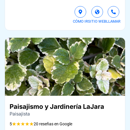
CÓMO IR
SITIO WEB
LLAMAR
Paisajismo y Jardinería LaJara
Paisajista
★
★
★
★
★
5
20 reseñas en Google