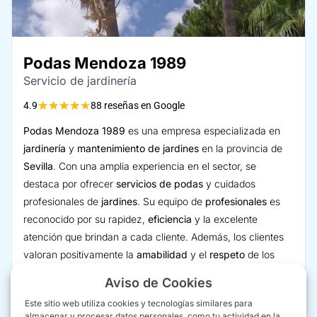
Podas Mendoza 1989
Servicio de jardinería
★
★
★
★
★
4.9
88 reseñas en Google
Podas Mendoza 1989
es una empresa especializada en
jardinería
y
mantenimiento de jardines
en la provincia de
Sevilla
. Con una amplia experiencia en el sector, se
destaca por ofrecer
servicios de podas
y cuidados
profesionales de
jardines
. Su equipo de
profesionales
es
reconocido por su rapidez,
eficiencia
y la excelente
atención que brindan a cada cliente. Además, los clientes
valoran positivamente la
amabilidad
y el
respeto
de los
trabajadores. Si buscas
jardineros
de confianza para
Aviso de Cookies
mantener tus
jardines
o realizar
podas
de
árboles
, esta
Este sitio web utiliza cookies y tecnologías similares para
empresa es una opción ideal para tus necesidades.
almacenar y procesar datos personales, como tu actividad en la