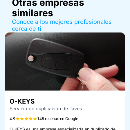
Otras empresas
similares
Conoce a los mejores profesionales
cerca de ti
O-KEYS
Servicio de duplicación de llaves
★
★
★
★
★
4.9
148 reseñas en Google
O-KEYS
es una
empresa especializada en duplicado de