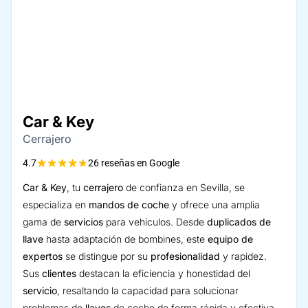
Car & Key
Cerrajero
★
★
★
★
★
4.7
26 reseñas en Google
Car & Key
, tu
cerrajero
de confianza en Sevilla, se
especializa en
mandos de coche
y ofrece una amplia
gama de
servicios
para vehículos. Desde
duplicados de
llave
hasta adaptación de bombines, este
equipo de
expertos
se distingue por su
profesionalidad
y rapidez.
Sus
clientes
destacan la eficiencia y honestidad del
servicio
, resaltando la capacidad para solucionar
problemas de
llaves
de coche de forma rápida y efectiva.