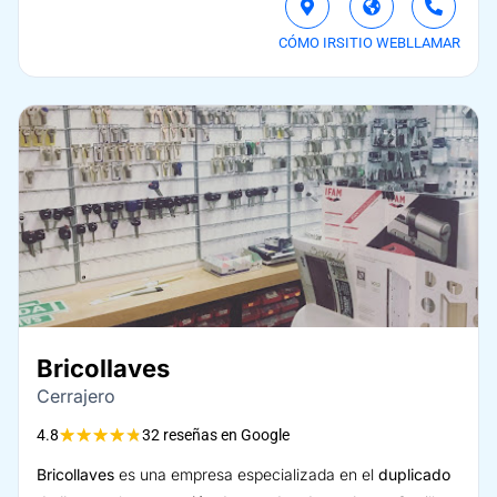
CÓMO IR
SITIO WEB
LLAMAR
Bricollaves
Cerrajero
★
★
★
★
★
4.8
32 reseñas en Google
Bricollaves
es una empresa especializada en el
duplicado