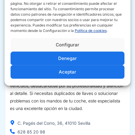
Autollaves Sevilla
página. No otorgar o retirar el consentimiento puede afectar el
funcionamiento del sitio. Tu consentimiento permite procesar
Servicio de duplicación de llaves
datos como patrones de navegación e identificadores únicos, que
podemos compartir con nuestros socios o usar para mejorar tu
★
★
★
★
★
4.6
43 reseñas en Google
experiencia. Puedes modificar tus preferencias en cualquier
momento desde la Configuración o la
Política de cookies
.
Autollaves Sevilla
es una empresa especializada en la
duplicación de llaves
y
mandos de coche
en Sevilla. Su
Configurar
equipo de expertos se distingue por ofrecer un servicio
rápido, eficaz y económico, adaptándose a las
Denegar
necesidades de cada cliente con soluciones garantizadas.
Además de la duplicación de llaves, también realizan
Aceptar
reparaciones de sistemas electrónicos y de arranque de
vehículos, destacándose por su profesionalidad y atención
al detalle. Si necesitas duplicados de llaves o solucionar
problemas con los mandos de tu coche, este especialista
es una excelente opción en la ciudad.
C. Pagés del Corro, 36, 41010 Sevilla
628 85 20 98