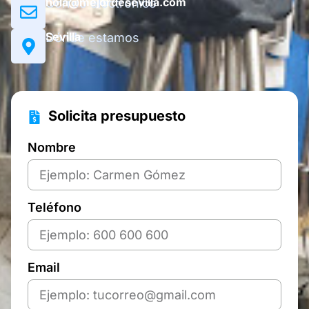
hola@mejordesevilla.com
Correo electrónico
Sevilla
Dónde estamos
Solicita presupuesto
Nombre
Teléfono
Email