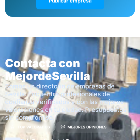
Publicar empresa
Contacta con
MejordeSevilla
Somos un directorio de empresas de
Sevilla. Encuentra profesionales de
confianza verificados y con las mejores
valoraciones en tu ciudad. Presupuestos
sin compromiso.
TOP VALORADOS
MEJORES OPINIONES