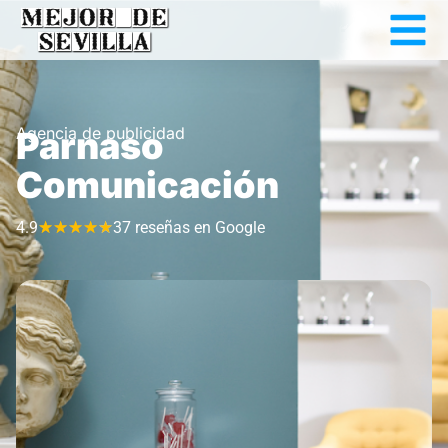
Agencia de publicidad
Parnaso
Comunicación
4.9
★
★
★
★
★
37 reseñas en Google