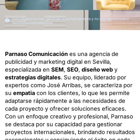
Esta página ha sido generada automáticamente y no está gestionada o
asociada a esta empresa.
Parnaso Comunicación
es una agencia de
publicidad y marketing digital en Sevilla,
especializada en
SEM
,
SEO
,
diseño web
y
estrategias digitales
. Su equipo, liderado por
expertos como José Arribas, se caracteriza por
su
empatia
con los clientes, lo que les permite
adaptarse rápidamente a las necesidades de
cada proyecto y ofrecer soluciones eficaces.
Con un enfoque creativo y profesional, Parnaso
se destaca por su capacidad para gestionar
proyectos internacionales, brindando resultados
excepcionales y consiguiendo el éxito en cada