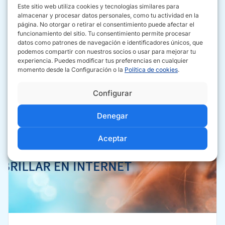
Este sitio web utiliza cookies y tecnologías similares para
C. Luis Montoto, 107, Portal A 4ºG, 41007 Sevilla
almacenar y procesar datos personales, como tu actividad en la
página. No otorgar o retirar el consentimiento puede afectar el
954 02 56 04
funcionamiento del sitio. Tu consentimiento permite procesar
brbpublicidad.com
datos como patrones de navegación e identificadores únicos, que
podemos compartir con nuestros socios o usar para mejorar tu
experiencia. Puedes modificar tus preferencias en cualquier
momento desde la Configuración o la
Política de cookies
.
CÓMO IR
SITIO WEB
LLAMAR
Configurar
Denegar
Aceptar