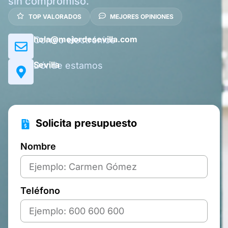
sin compromiso.
TOP VALORADOS
MEJORES OPINIONES
hola@mejordesevilla.com
Correo electrónico
Sevilla
Dónde estamos
Solicita presupuesto
Nombre
Teléfono