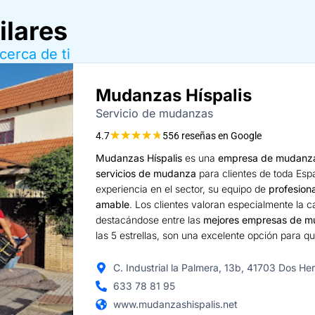
ilares
cerca de ti
Mudanzas Híspalis
Servicio de mudanzas
★
★
★
★
★
4.7
556 reseñas en Google
Mudanzas Híspalis
es una
empresa de mudanz
servicios de mudanza
para clientes de toda Esp
experiencia en el sector, su equipo de
profesion
amable
. Los clientes valoran especialmente la c
destacándose entre las
mejores empresas de 
las 5 estrellas, son una excelente opción para qu
C. Industrial la Palmera, 13b, 41703 Dos He
633 78 81 95
www.mudanzashispalis.net