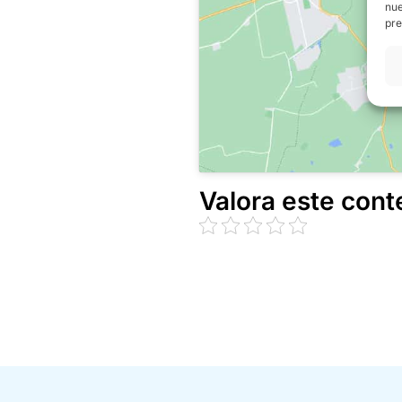
nue
pre
Valora este cont