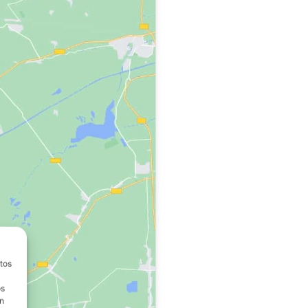
atos
os
on