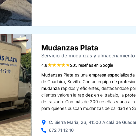
Mudanzas Plata
Servicio de mudanzas y almacenamiento
★
★
★
★
★
4.8
205 reseñas en Google
Mudanzas Plata
es una
empresa especializada
de Guadaíra, Sevilla. Con un equipo de
profesio
mudanza
rápidos y eficientes, destacándose por
clientes valoran la
rapidez
en el trabajo, la
prote
de traslado. Con más de 200 reseñas y una alt
para quienes buscan mudanzas de calidad en Sev
C. Sierra Maria, 26, 41500 Alcalá de Guadaír
672 71 12 10