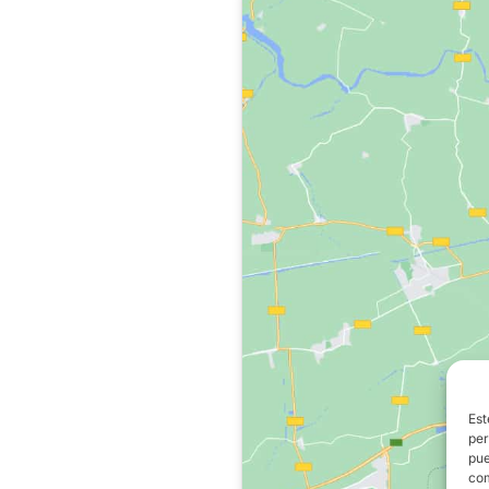
Est
per
pue
com