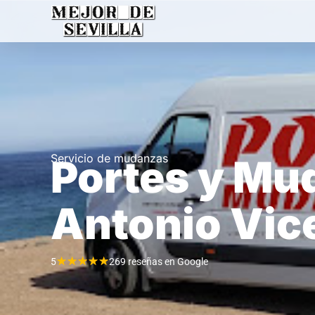
Servicio de mudanzas
Portes y Mu
Antonio Vic
★
★
★
★
★
5
269 reseñas en Google