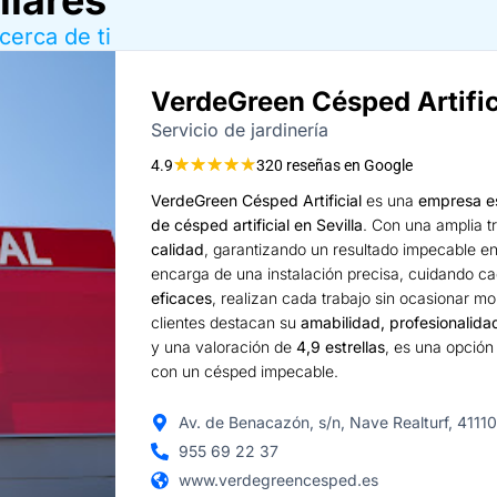
cerca de ti
VerdeGreen Césped Artific
Servicio de jardinería
★
★
★
★
★
4.9
320 reseñas en Google
VerdeGreen Césped Artificial
es una
empresa es
de césped artificial en Sevilla
. Con una amplia t
calidad
, garantizando un resultado impecable e
encarga de una instalación precisa, cuidando ca
eficaces
, realizan cada trabajo sin ocasionar m
clientes destacan su
amabilidad, profesionalida
y una valoración de
4,9 estrellas
, es una opció
con un césped impecable.
Av. de Benacazón, s/n, Nave Realturf, 41110
955 69 22 37
www.verdegreencesped.es