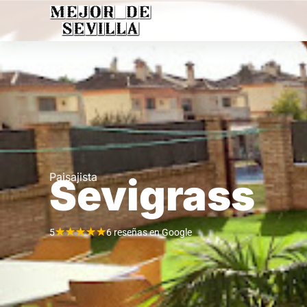
Paisajista
Sevigrass
★
★
★
★
★
5
6 reseñas en Google