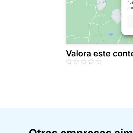
nue
pre
Valora este cont
Otras empresas sim