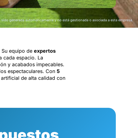
a sido generada automáticamente y no está gestionada o asociada a esta empresa.
. Su equipo de
expertos
a cada espacio. La
isión y acabados impecables.
dos espectaculares. Con
5
tificial de alta calidad con
puestos