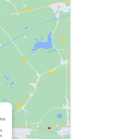
atos
os
on