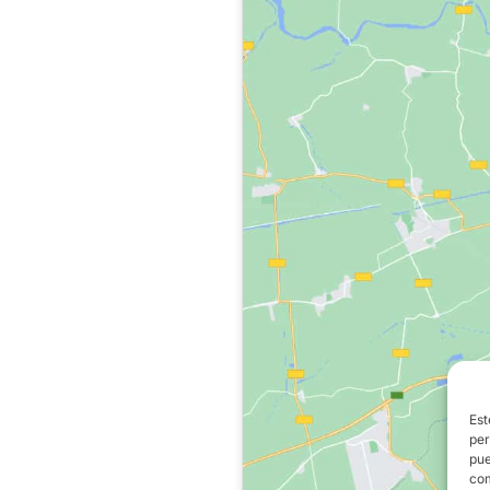
Est
per
pue
com