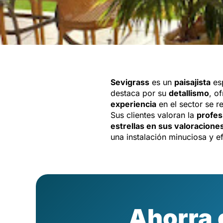
Sevigrass
es un
paisajista
esp
destaca por su
detallismo
, o
experiencia
en el sector se r
Sus clientes valoran la
profes
estrellas en sus valoracione
una instalación minuciosa y ef
Ahorra