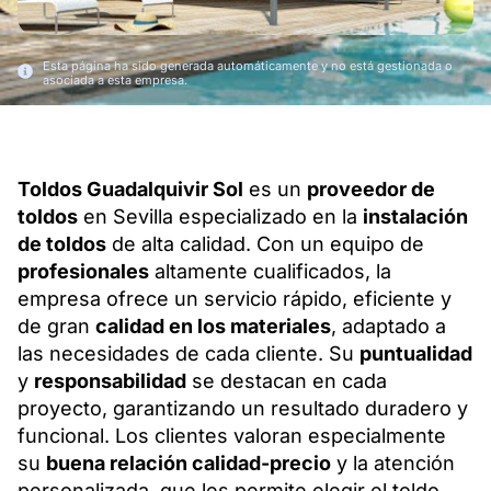
Esta página ha sido generada automáticamente y no está gestionada o
asociada a esta empresa.
Toldos Guadalquivir Sol
es un
proveedor de
toldos
en Sevilla especializado en la
instalación
de toldos
de alta calidad. Con un equipo de
profesionales
altamente cualificados, la
empresa ofrece un servicio rápido, eficiente y
de gran
calidad en los materiales
, adaptado a
las necesidades de cada cliente. Su
puntualidad
y
responsabilidad
se destacan en cada
proyecto, garantizando un resultado duradero y
funcional. Los clientes valoran especialmente
su
buena relación calidad-precio
y la atención
personalizada, que les permite elegir el toldo