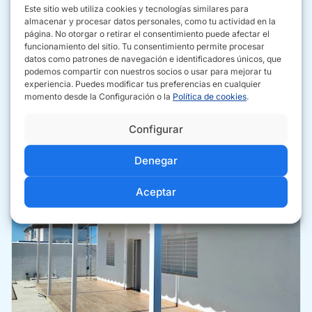
buscan
instalar toldos
en sus propiedades.
Este sitio web utiliza cookies y tecnologías similares para
almacenar y procesar datos personales, como tu actividad en la
página. No otorgar o retirar el consentimiento puede afectar el
C. Carpintero, 18, 41100 Coria del Río, Sevilla
funcionamiento del sitio. Tu consentimiento permite procesar
954 77 38 73
datos como patrones de navegación e identificadores únicos, que
podemos compartir con nuestros socios o usar para mejorar tu
www.toldosromerosilva.es
experiencia. Puedes modificar tus preferencias en cualquier
momento desde la Configuración o la
Política de cookies
.
Configurar
CÓMO IR
SITIO WEB
LLAMAR
Denegar
Aceptar