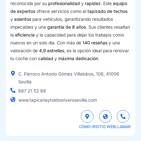
reconocida por su
profesionalidad
y
rapidez
. Este
equipo
de expertos
ofrece servicios como el
tapizado de techos
y
asientos
para vehículos, garantizando resultados
impecables y una
garantía de 8 años
. Sus clientes resaltan
la
eficiencia
y la capacidad para dejar los trabajos como
nuevos en un solo día. Con más de
140 reseñas
y una
valoración de
4,9 estrellas
, es la opción ideal para renovar
tu coche con
calidad
y
máxima dedicación
.
C. Párroco Antonio Gómez Villalobos, 106, 41006
Sevilla
687 21 52 69
www.tapiceriaytoldosriverosevilla.com
CÓMO IR
SITIO WEB
LLAMAR