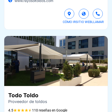
www.rayosoltoldos.com
CÓMO IR
SITIO WEB
LLAMAR
Todo Toldo
Proveedor de toldos
★
★
★
★
★
4.5
110 reseñas en Google