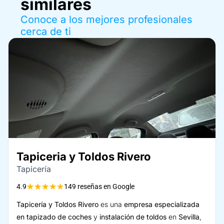
similares
Conoce a los mejores profesionales
cerca de ti
Tapiceria y Toldos Rivero
Tapicería
★
★
★
★
★
4.9
149 reseñas en Google
Tapicería y Toldos Rivero
es una
empresa especializada
en tapizado de coches
y
instalación de toldos
en
Sevilla
,