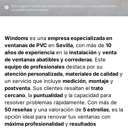
Esta página ha sido generada automáticamente y no está gestionada o
asociada a esta empresa.
Windoms
es una
empresa especializada en
ventanas de PVC
en
Sevilla
, con más de
10
años de experiencia
en la
instalación
y
venta
de ventanas abatibles y correderas
. Este
equipo de profesionales
destaca por su
atención personalizada
,
materiales de calidad
y
un servicio que incluye
medición
,
montaje
y
postventa
. Sus clientes resaltan el
trato
cercano
, la
puntualidad
y la capacidad para
resolver problemas rápidamente. Con más de
50 reseñas
y una valoración de
5 estrellas
, es la
opción ideal para renovar tus ventanas con
máxima profesionalidad
y
resultados