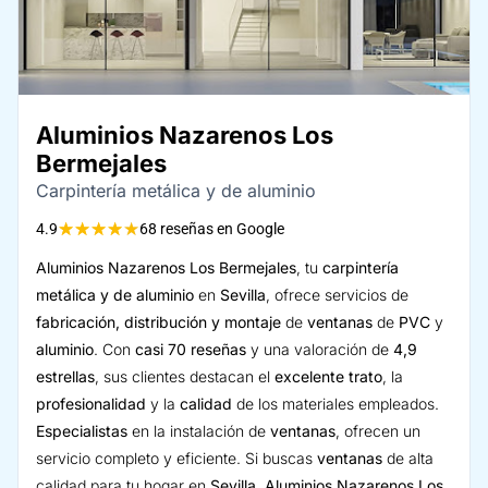
Aluminios Nazarenos Los
Bermejales
Carpintería metálica y de aluminio
★
★
★
★
★
4.9
68 reseñas en Google
Aluminios Nazarenos Los Bermejales
, tu
carpintería
metálica y de aluminio
en
Sevilla
, ofrece servicios de
fabricación, distribución y montaje
de
ventanas
de
PVC
y
aluminio
. Con
casi 70 reseñas
y una valoración de
4,9
estrellas
, sus clientes destacan el
excelente trato
, la
profesionalidad
y la
calidad
de los materiales empleados.
Especialistas
en la instalación de
ventanas
, ofrecen un
servicio completo y eficiente. Si buscas
ventanas
de alta
calidad para tu hogar en
Sevilla
,
Aluminios Nazarenos Los