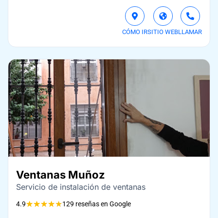
CÓMO IR
SITIO WEB
LLAMAR
Ventanas Muñoz
Servicio de instalación de ventanas
★
★
★
★
★
4.9
129 reseñas en Google