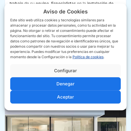
trabajo
de su
equipo
.
Especialistas
en la
instalación de
ventanas
, ofrecen un servicio completo y eficaz. Si buscas
Aviso de Cookies
ventanas
de
aluminio
o
PVC
para tu hogar,
Aluminios Tres
Este sitio web utiliza cookies y tecnologías similares para
es tu mejor opción en
Sevilla
.
almacenar y procesar datos personales, como tu actividad en la
página. No otorgar o retirar el consentimiento puede afectar el
funcionamiento del sitio. Tu consentimiento permite procesar
C. Afán de Ribera, 251, 41006 Sevilla
datos como patrones de navegación e identificadores únicos, que
podemos compartir con nuestros socios o usar para mejorar tu
954 65 23 53
experiencia. Puedes modificar tus preferencias en cualquier
www.aluminiostres.com
momento desde la Configuración o la
Política de cookies
.
Configurar
CÓMO IR
SITIO WEB
LLAMAR
Denegar
Aceptar