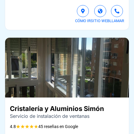
CÓMO IR
SITIO WEB
LLAMAR
Cristalería y Aluminios Simón
Servicio de instalación de ventanas
★
★
★
★
★
4.8
45 reseñas en Google