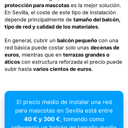
protección para mascotas
es la mejor solución.
En Sevilla, el coste de este tipo de instalación
depende principalmente de
tamaño del balcón,
tipo de red y calidad de los materiales
.
En general, cubrir un
balcón pequeño
con una
red básica puede costar solo unas
decenas de
euros
, mientras que en
terrazas grandes o
áticos
con estructura reforzada el precio puede
subir hasta
varios cientos de euros
.
El precio medio de instalar una red
para mascotas en Sevilla está entre
40 € y 300 €
, tomando como
referencia un balcón de tamaño medio