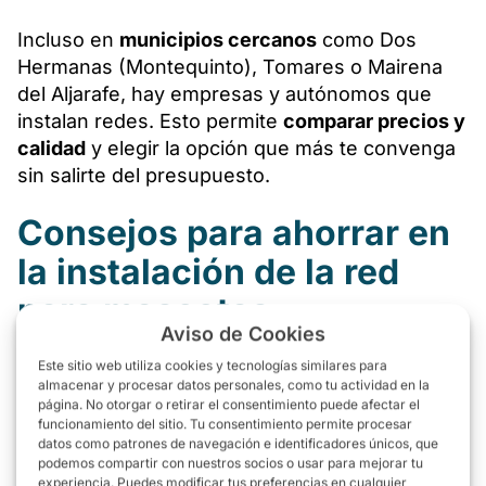
Incluso en
municipios cercanos
como Dos
Hermanas (Montequinto), Tomares o Mairena
del Aljarafe, hay empresas y autónomos que
instalan redes. Esto permite
comparar precios y
calidad
y elegir la opción que más te convenga
sin salirte del presupuesto.
Consejos para ahorrar en
la instalación de la red
para mascotas
Aviso de Cookies
Si quieres instalar una red en tu balcón sin
Este sitio web utiliza cookies y tecnologías similares para
almacenar y procesar datos personales, como tu actividad en la
gastar de más, estos trucos te ayudarán:
página. No otorgar o retirar el consentimiento puede afectar el
funcionamiento del sitio. Tu consentimiento permite procesar
Compara varios presupuestos
: Pide precios a
datos como patrones de navegación e identificadores únicos, que
podemos compartir con nuestros socios o usar para mejorar tu
diferentes instaladores en Sevilla para tener
experiencia. Puedes modificar tus preferencias en cualquier