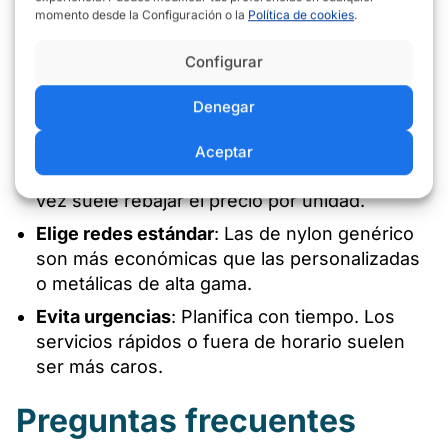
claro el rango de tarifas y elegir la opción más
momento desde la Configuración o la
Política de cookies
.
ajustada a tu bolsillo.
Configurar
Mide antes
: Tomar tú mismo las medidas del
balcón evita visitas extra del profesional y
Denegar
posibles sobrecostes.
Agrupa trabajos
: Si tienes varios balcones o
Aceptar
terrazas, hacer todas las instalaciones a la
vez suele rebajar el precio por unidad.
Elige redes estándar
: Las de nylon genérico
son más económicas que las personalizadas
o metálicas de alta gama.
Evita urgencias
: Planifica con tiempo. Los
servicios rápidos o fuera de horario suelen
ser más caros.
Preguntas frecuentes