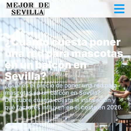
¿Cuánto cuesta poner
una red para mascotas
en un balcón en
Sevilla?
¿Cuál es el precio de poner una red para
mascotas en un balcón en Sevilla?
Descubre cuánto cuesta la instalación y
qué factores influyen en el coste en 2026.