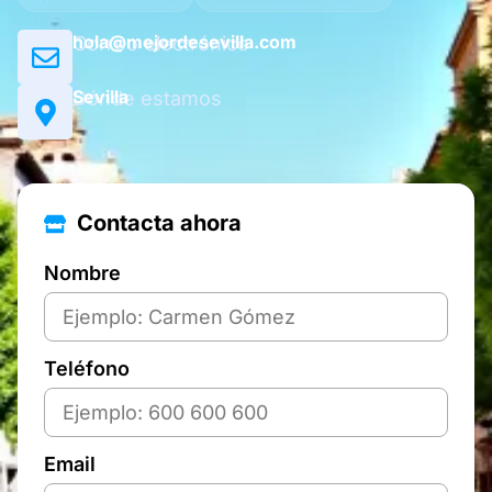
hola@mejordesevilla.com
Correo electrónico
Sevilla
Dónde estamos
Contacta ahora
Nombre
Teléfono
Email