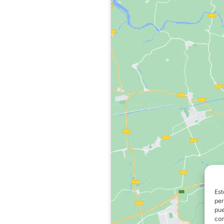
Est
per
pue
com