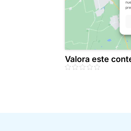
nue
pre
Valora este cont