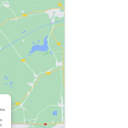
atos
os
on