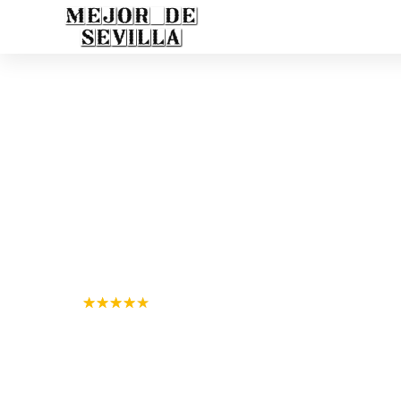
Podólogo
JM Podologí
★
★
★
★
★
4.9
64 reseñas en Google