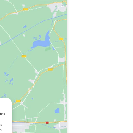
atos
os
on