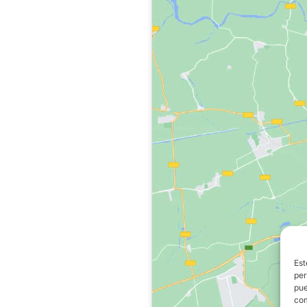
Est
per
pue
com