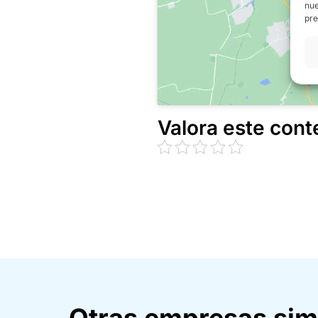
nue
pre
Valora este cont
Otras empresas sim