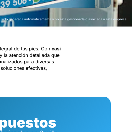
a sido generada automáticamente y no está gestionada o asociada a esta empresa.
ntegral de tus pies. Con
casi
y la atención detallada que
nalizados para diversas
soluciones efectivas,
puestos