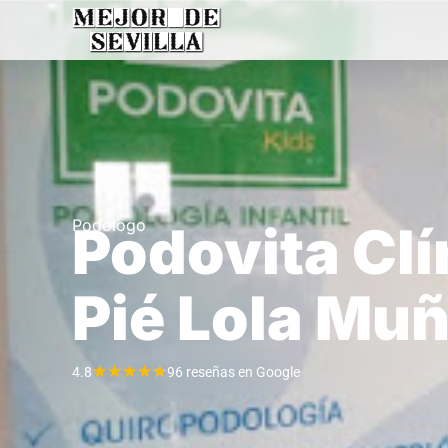
Podólogo
Podovita Clí
Pié Lola Mu
★
★
★
★
★
4.8
96 reseñas en Google