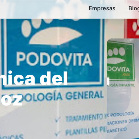
Empresas
Blo
nica del
ñoz