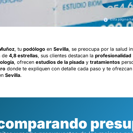
Esta página h
a Muñoz
, tu
podólogo
en
Sevilla
, se preocupa por la salud i
n de
4,8 estrellas
, sus clientes destacan la
profesionalidad
ología
, ofrecen
estudios de la pisada
y
tratamientos
perso
tro
donde te expliquen con detalle cada paso y te ofrezcan 
 en
Sevilla
.
 comparando presu