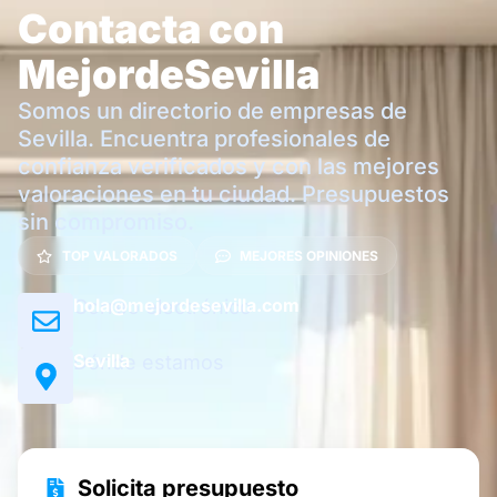
Contacta con
MejordeSevilla
Somos un directorio de empresas de
Sevilla. Encuentra profesionales de
confianza verificados y con las mejores
valoraciones en tu ciudad. Presupuestos
sin compromiso.
TOP VALORADOS
MEJORES OPINIONES
hola@mejordesevilla.com
Correo electrónico
Sevilla
Dónde estamos
Solicita presupuesto