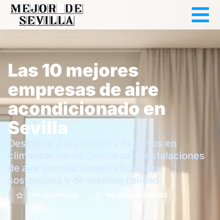
Las 10 mejores
empresas de aire
acondicionado en
Sevilla
Descubre a los mejores expertos en
climatización de Sevilla para instalaciones
de aire acondicionado eficientes,
sostenibles y de máxima calidad.
TOP VALORADOS
MEJORES OPINIONES