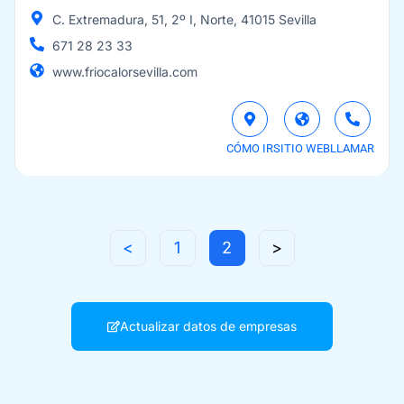
C. Extremadura, 51, 2º I, Norte, 41015 Sevilla
671 28 23 33
www.friocalorsevilla.com
CÓMO IR
SITIO WEB
LLAMAR
<
1
2
>
Actualizar datos de empresas