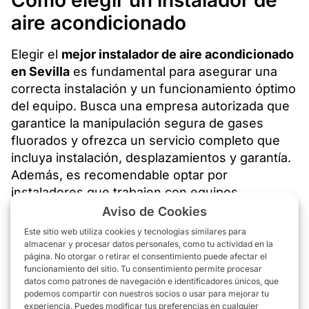
aire acondicionado
Elegir el
mejor instalador de aire acondicionado
en Sevilla
es fundamental para asegurar una
correcta instalación y un funcionamiento óptimo
del equipo. Busca una empresa autorizada que
garantice la manipulación segura de gases
fluorados y ofrezca un servicio completo que
incluya instalación, desplazamientos y garantía.
Además, es recomendable optar por
instaladores que trabajen con equipos
eficientes y silenciosos
, que consuman menos
Aviso de Cookies
energía sin perder potencia.
Este sitio web utiliza cookies y tecnologías similares para
almacenar y procesar datos personales, como tu actividad en la
página. No otorgar o retirar el consentimiento puede afectar el
Otro aspecto clave es la atención personalizada.
funcionamiento del sitio. Tu consentimiento permite procesar
Un buen instalador te ayudará a elegir el equipo
datos como patrones de navegación e identificadores únicos, que
adecuado en función del tamaño de tu vivienda,
podemos compartir con nuestros socios o usar para mejorar tu
experiencia. Puedes modificar tus preferencias en cualquier