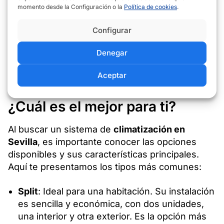
el nivel de aislamiento, el número de
momento desde la Configuración o la
Política de cookies
.
habitaciones a climatizar y las temperaturas
promedio de la región. También es importante
Configurar
que las unidades ofrezcan funciones avanzadas
como control por
WiFi
, ideal para ajustar la
Denegar
climatización a distancia y ahorrar energía.
Aceptar
Tipos de aire acondicionado:
¿Cuál es el mejor para ti?
Al buscar un sistema de
climatización en
Sevilla
, es importante conocer las opciones
disponibles y sus características principales.
Aquí te presentamos los tipos más comunes:
Split
: Ideal para una habitación. Su instalación
es sencilla y económica, con dos unidades,
una interior y otra exterior. Es la opción más